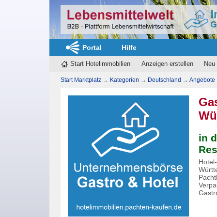
Portal
Hilfe
Start Hotelimmobilien
Anzeigen erstellen
Neu 
Start Marktplatz
→
Kategorien
→
Deutschland
→
Angebote
Gas
Wür
in 
Res
Hotel
Württ
Pacht
Verpa
Gastr