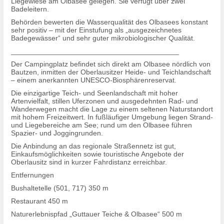
Liegewiese am Olbasee gelegen. Sie verfügt über zwei
Badeleitern.
Behörden bewerten die Wasserqualität des Olbasees konstant
sehr positiv – mit der Einstufung als „ausgezeichnetes
Badegewässer“ und sehr guter mikrobiologischer Qualität.
__________________________________________
Der Campingplatz befindet sich direkt am Olbasee nördlich von
Bautzen, inmitten der Oberlausitzer Heide- und Teichlandschaft
– einem anerkannten UNESCO-Biosphärenreservat.
Die einzigartige Teich- und Seenlandschaft mit hoher
Artenvielfalt, stillen Uferzonen und ausgedehnten Rad- und
Wanderwegen macht die Lage zu einem seltenen Naturstandort
mit hohem Freizeitwert. In fußläufiger Umgebung liegen Strand-
und Liegebereiche am See; rund um den Olbasee führen
Spazier- und Joggingrunden.
Die Anbindung an das regionale Straßennetz ist gut,
Einkaufsmöglichkeiten sowie touristische Angebote der
Oberlausitz sind in kurzer Fahrdistanz erreichbar.
Entfernungen
Bushaltetelle (501, 717) 350 m
Restaurant 450 m
Naturerlebnispfad „Guttauer Teiche & Olbasee“ 500 m