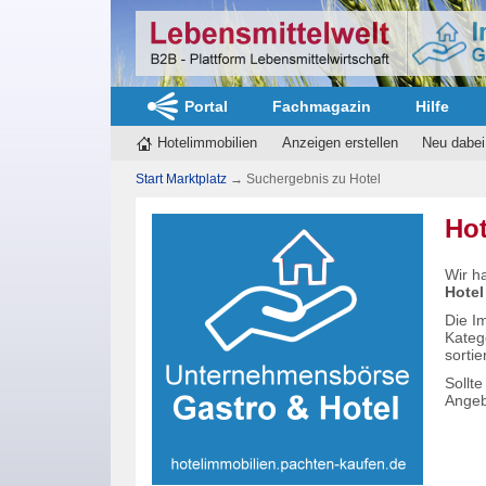
Portal
Fachmagazin
Hilfe
Hotelimmobilien
Anzeigen erstellen
Neu dabei
Start Marktplatz
→
Suchergebnis zu Hotel
Hot
Wir h
Hotel
Die I
Kateg
sortier
Sollt
Angebo