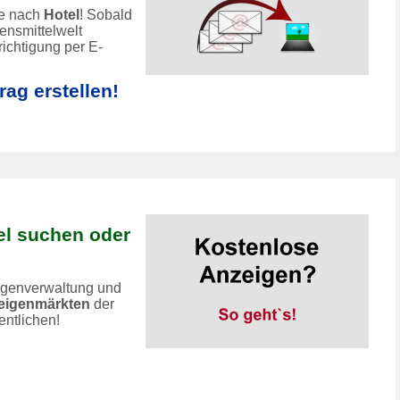
he nach
Hotel
! Sobald
ensmittelwelt
richtigung per E-
ag erstellen!
l suchen oder
eigenverwaltung und
zeigenmärkten
der
entlichen!