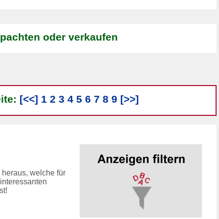
rpachten oder verkaufen
ite:
[<<]
1
2
3
4
5
6
7
8
9
[>>]
 heraus, welche für
 interessanten
t!