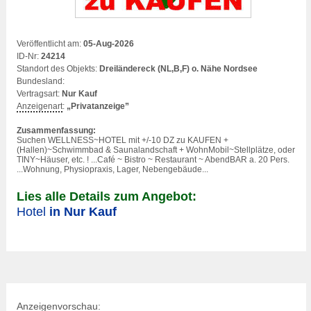
Veröffentlicht am:
05-Aug-2026
ID-Nr:
24214
Standort des Objekts:
Dreiländereck (NL,B,F) o. Nähe Nordsee
Bundesland:
Vertragsart:
Nur Kauf
Anzeigenart
:
„Privatanzeige”
Zusammenfassung:
Suchen WELLNESS~
HOTEL
mit +/-10 DZ zu KAUFEN +
(Hallen)~Schwimmbad & Saunalandschaft + WohnMobil~Stellplätze, oder
TINY~Häuser, etc. ! ...Café ~ Bistro ~ Restaurant ~ AbendBAR a. 20 Pers.
...Wohnung, Physiopraxis, Lager, Nebengebäude...
Lies alle Details zum Angebot:
Hotel
in Nur Kauf
Anzeigenvorschau: